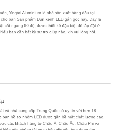
ôn, Yingtai Aluminium là nhà sản xuất hàng đầu tại
 cho bạn Sản phẩm Đùn kênh LED gắn góc này. Đây là
 cắt ngang 90 độ, được thiết kế đặc biệt để lắp đặt ở
Nếu bạn cần bất kỳ sự trợ giúp nào, xin vui lòng hỏi.
ặt
ất và nhà cung cấp Trung Quốc có uy tín với hơn 18
o bạn hồ sơ nhôm LED được gắn bề mặt chất lượng cao.
ược các khách hàng từ Châu Á, Châu Âu, Châu Phi và
 kiến ​​của chúng tôi ngay bây giờ nếu bạn đang tìm