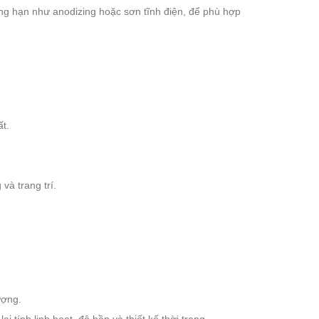
ẳng hạn như anodizing hoặc sơn tĩnh điện, để phù hợp
ất.
à trang trí.
ượng.
tính linh hoạt, độ bền và thiết kế thời trang.