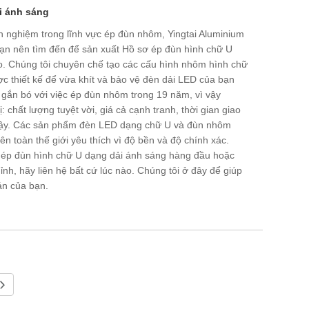
i ánh sáng
h nghiệm trong lĩnh vực ép đùn nhôm, Yingtai Aluminium
ạn nên tìm đến để sản xuất Hồ sơ ép đùn hình chữ U
o. Chúng tôi chuyên chế tạo các cấu hình nhôm hình chữ
 thiết kế để vừa khít và bảo vệ đèn dải LED của bạn
 gắn bó với việc ép đùn nhôm trong 19 năm, vì vậy
ị: chất lượng tuyệt vời, giá cả cạnh tranh, thời gian giao
 cậy. Các sản phẩm đèn LED dạng chữ U và đùn nhôm
n toàn thế giới yêu thích vì độ bền và độ chính xác.
 ép đùn hình chữ U dạng dải ánh sáng hàng đầu hoặc
nh, hãy liên hệ bất cứ lúc nào. Chúng tôi ở đây để giúp
án của bạn.