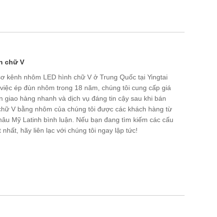
h chữ V
 sơ kênh nhôm LED hình chữ V ở Trung Quốc tại Yingtai
 việc ép đùn nhôm trong 18 năm, chúng tôi cung cấp giá
an giao hàng nhanh và dịch vụ đáng tin cậy sau khi bán
chữ V bằng nhôm của chúng tôi được các khách hàng từ
âu Mỹ Latinh bình luận. Nếu bạn đang tìm kiếm các cấu
nhất, hãy liên lạc với chúng tôi ngay lập tức!