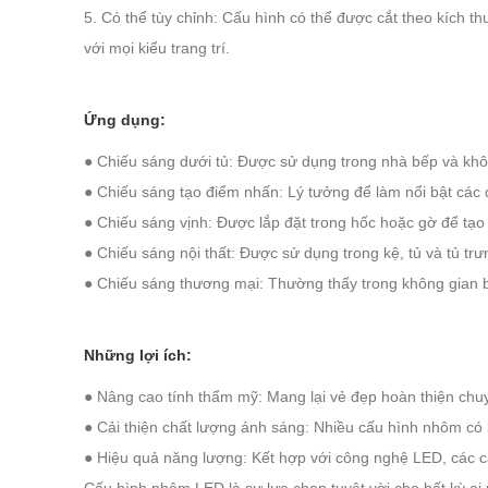
5. Có thể tùy chỉnh: Cấu hình có thể được cắt theo kích 
với mọi kiểu trang trí.
Ứng dụng:
● Chiếu sáng dưới tủ: Được sử dụng trong nhà bếp và khô
● Chiếu sáng tạo điểm nhấn: Lý tưởng để làm nổi bật các đặ
● Chiếu sáng vịnh: Được lắp đặt trong hốc hoặc gờ để tạo 
● Chiếu sáng nội thất: Được sử dụng trong kệ, tủ và tủ tr
● Chiếu sáng thương mại: Thường thấy trong không gian b
Những lợi ích:
● Nâng cao tính thẩm mỹ: Mang lại vẻ đẹp hoàn thiện chu
● Cải thiện chất lượng ánh sáng: Nhiều cấu hình nhôm có 
● Hiệu quả năng lượng: Kết hợp với công nghệ LED, các cấ
Cấu hình nhôm LED là sự lựa chọn tuyệt vời cho bất kỳ ai 