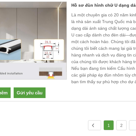
Hồ sơ đùn hình chữ U dạng dả
Là một chuyên gia có 20 năm kin
là nhà sản xuất Trung Quốc mà b
dạng dải ánh sáng chất lượng ca
U cao cấp dành cho đèn dải—được
một cách hoàn hảo. Chúng tôi đã
chúng tôi biết cách mang lại giá tr
hàng nhanh và dịch vụ đáng tin
của chúng tôi được khách hàng trê
Nếu bạn đang tìm kiếm Cấu hình
các giải pháp ép đùn nhôm tùy chỉ
bạn tìm thấy sự phù hợp cho dự 
hêm
Gửi yêu cầu
1
2