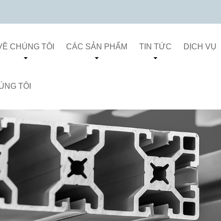
VỀ CHÚNG TÔI
CÁC SẢN PHẨM
TIN TỨC
DỊCH VỤ
ÚNG TÔI