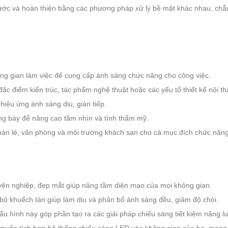
thước và hoàn thiện bằng các phương pháp xử lý bề mặt khác nhau, ch
ng gian làm việc để cung cấp ánh sáng chức năng cho công việc.
c điểm kiến ​​trúc, tác phẩm nghệ thuật hoặc các yếu tố thiết kế nội th
hiệu ứng ánh sáng dịu, gián tiếp.
ưng bày để nâng cao tầm nhìn và tính thẩm mỹ.
án lẻ, văn phòng và môi trường khách sạn cho cả mục đích chức năng v
yên nghiệp, đẹp mắt giúp nâng tầm diện mạo của mọi không gian.
bộ khuếch tán giúp làm dịu và phân bổ ánh sáng đều, giảm độ chói.
u hình này góp phần tạo ra các giải pháp chiếu sáng tiết kiệm năng l
muốn tích hợp hệ thống chiếu sáng LED vào không gian của họ, mang lại 